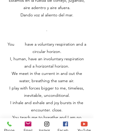
Estamos en la rueda de cortejo, jugando,
aire adentro y aire afuera.
Dando voz al aliento del mar.
.
You have a voluntary respiration and a
circular horizon.
I, human, have an involuntary respiration
and a horizontal horizon.
We meet in the current in and out the
water, breathing the same air.
I play with forces bigger to me, timeless,
inevitable, unconditional.
I inhale and exhale and joy bursts in the
encounter. close.
You teach me to breathe and I am no
longer afraid of not breathing. Of dying.
Phone
Email
Instagram
Facebook
YouTube