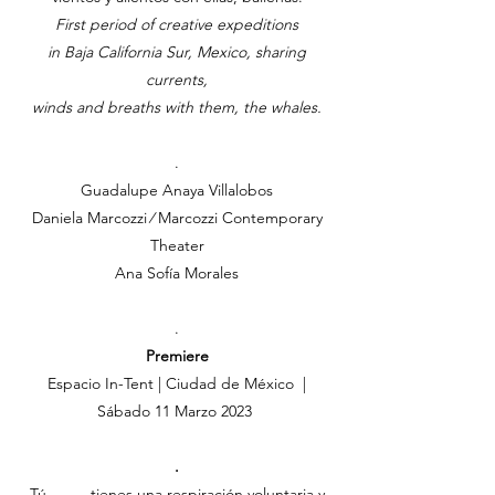
First period of creative expeditions
in Baja California Sur, Mexico, sharing
currents,
winds and breaths with them, the whales.
.
Guadalupe Anaya V
illalobos
Daniela Marcozzi ⁄ M
arcozzi Contemporary
Theater
Ana Sofía Morales
.
Premiere
Espacio In-Tent | Ciudad de Mé
xico |
Sábado 11 Marzo 2023
.
Tú
tienes una respiración voluntaria y